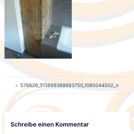
Beitragsnavigation
576626_313869368683750_1085044502_n
Schreibe einen Kommentar