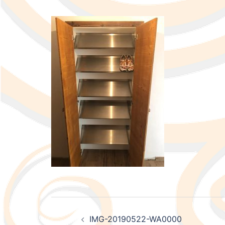
Beitragsnavigati
IMG-20190522-WA0000